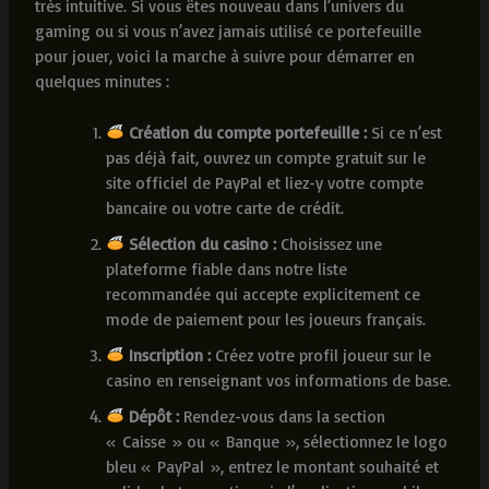
très intuitive. Si vous êtes nouveau dans l’univers du
gaming ou si vous n’avez jamais utilisé ce portefeuille
pour jouer, voici la marche à suivre pour démarrer en
quelques minutes :
Création du compte portefeuille :
Si ce n’est
pas déjà fait, ouvrez un compte gratuit sur le
site officiel de PayPal et liez-y votre compte
bancaire ou votre carte de crédit.
Sélection du casino :
Choisissez une
plateforme fiable dans notre liste
recommandée qui accepte explicitement ce
mode de paiement pour les joueurs français.
Inscription :
Créez votre profil joueur sur le
casino en renseignant vos informations de base.
Dépôt :
Rendez-vous dans la section
« Caisse » ou « Banque », sélectionnez le logo
bleu « PayPal », entrez le montant souhaité et