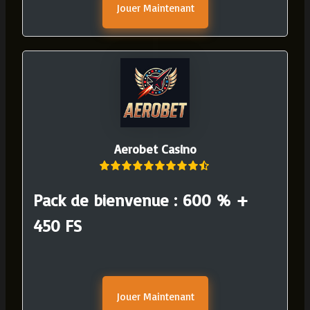
Jouer Maintenant
Aerobet Casino
Pack de bienvenue : 600 % +
450 FS
Jouer Maintenant