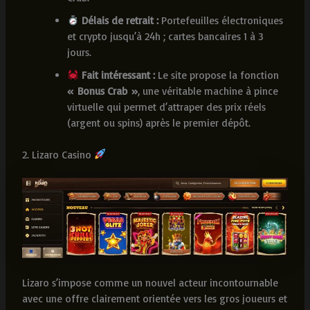
Délais de retrait :
Portefeuilles électroniques
et crypto jusqu’à 24h ; cartes bancaires 1 à 3
jours.
Fait intéressant :
Le site propose la fonction
« Bonus Crab »
, une véritable machine à pince
virtuelle qui permet d’attraper des prix réels
(argent ou spins) après le premier dépôt.
2. Lizaro Casino
Lizaro s’impose comme un nouvel acteur incontournable
avec une offre clairement orientée vers les gros joueurs et