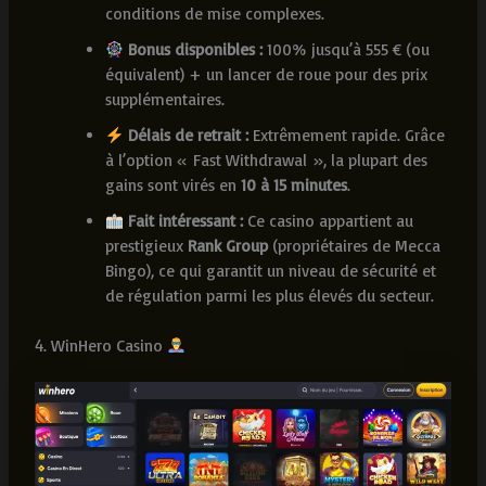
conditions de mise complexes.
Bonus disponibles :
100% jusqu’à 555 € (ou
équivalent) + un lancer de roue pour des prix
supplémentaires.
Délais de retrait :
Extrêmement rapide. Grâce
à l’option « Fast Withdrawal », la plupart des
gains sont virés en
10 à 15 minutes
.
Fait intéressant :
Ce casino appartient au
prestigieux
Rank Group
(propriétaires de Mecca
Bingo), ce qui garantit un niveau de sécurité et
de régulation parmi les plus élevés du secteur.
4. WinHero Casino