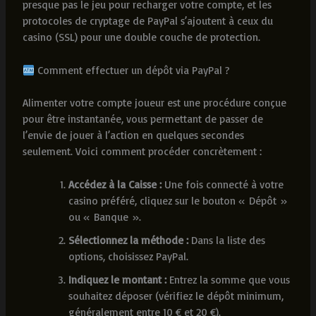
presque pas le jeu pour recharger votre compte, et les
protocoles de cryptage de PayPal s’ajoutent à ceux du
casino (SSL) pour une double couche de protection.
Comment effectuer un dépôt via PayPal ?
Alimenter votre compte joueur est une procédure conçue
pour être instantanée, vous permettant de passer de
l’envie de jouer à l’action en quelques secondes
seulement. Voici comment procéder concrètement :
Accédez à la Caisse :
Une fois connecté à votre
casino préféré, cliquez sur le bouton « Dépôt »
ou « Banque ».
Sélectionnez la méthode :
Dans la liste des
options, choisissez PayPal.
Indiquez le montant :
Entrez la somme que vous
souhaitez déposer (vérifiez le dépôt minimum,
généralement entre 10 € et 20 €).