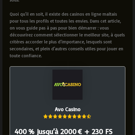
Quoi qu’il en soit, il existe des casinos en ligne maltais
pour tous les profils et toutes les envies. Dans cet article,
on vous guide pas à pas pour bien démarrer : vous
découvrirez comment sélectionner le meilleur site, à quels
critères accorder le plus d’importance, lesquels sont
secondaires, et plein d’autres conseils utiles pour jouer en
toute confiance.
Avo Casino
400 % jusqu’à 2000 € + 230 FS