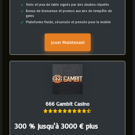
Slots et jeux de table signés par des studios réputés
Bonus de bienvenue et promos aux airs de tempête de
gains
Plateforme fluide, sécurisée et pensée pour le mobile
Jouer Maintenant
666 Gambit Casino
300 % jusqu'à 3000 € plus