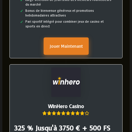
du marché
Bonus de bienvenue généreux et promotions
hebdomadaires attractives
Pari sportif intégré pour combiner jeux de casino et
sports en direct
Jouer Maintenant
WinHero Casino
325 % Jusqu'à 3750 € + 500 FS