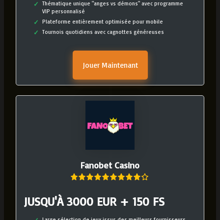
Thématique unique "anges vs démons" avec programme
VIP personnalisé
Plateforme entièrement optimisée pour mobile
Tournois quotidiens avec cagnottes généreuses
Jouer Maintenant
Fanobet Casino
JUSQU'À 3000 EUR + 150 FS
Large sélection de jeux issus des meilleurs fournisseurs