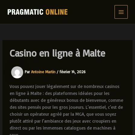
Aller
au
MAIN
contenu
MENU
Casino en ligne à Malte
Par
Antoine Martin
/
février 14, 2026
Vous pouvez jouer légalement sur de nombreux casinos
en ligne à Malte : des plateformes idéales pour les
débutants avec de généreux bonus de bienvenue, comme
des sites pensés pour les gros joueurs. L’essentiel, c’est de
choisir un opérateur agréé par la MGA, que vous soyez
plutôt attiré par l’ambiance des jeux avec croupiers en
direct ou par les immenses catalogues de machines à
sous.