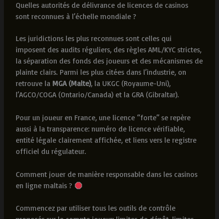
Quelles autorités de délivrance de licences de casinos
sont reconnues à l’échelle mondiale ?
Les juridictions les plus reconnues sont celles qui
imposent des audits réguliers, des règles AML/KYC strictes,
la séparation des fonds des joueurs et des mécanismes de
plainte clairs. Parmi les plus citées dans l’industrie, on
retrouve la
MGA (Malte)
, la UKGC (Royaume-Uni),
l’AGCO/COGA (Ontario/Canada) et la GRA (Gibraltar).
Pour un joueur en France, une licence “forte” se repère
aussi à la transparence: numéro de licence vérifiable,
entité légale clairement affichée, et liens vers le registre
officiel du régulateur.
Comment jouer de manière responsable dans les casinos
en ligne maltais ?
Commencez par utiliser tous les outils de contrôle