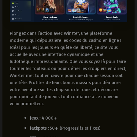
Plongez dans l’action avec Winzter, une plateforme
moderne qui dépoussière les codes du casino en ligne !
Idéal pour les joueurs en quête de liberté, ce site vous
accueille avec une interface dynamique et une
ludothèque impressionnante. Que vous soyez là pour faire
tourner les rouleaux ou pour défier les croupiers en direct,
Winzter met tout en œuvre pour que chaque session soit
une fête. Profitez de leurs bonus massifs pour démarrer
votre aventure sur les chapeaux de roues et découvrez
pourquoi tant de joueurs font confiance à ce nouveau
venu prometteur.
Jeux :
4 000+​
Jackpots :
50+ (Progressifs et fixes)