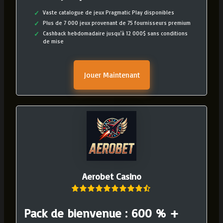
Vaste catalogue de jeux Pragmatic Play disponibles
Plus de 7 000 jeux provenant de 75 fournisseurs premium
Cashback hebdomadaire jusqu'à 12 000$ sans conditions
de mise
Jouer Maintenant
Aerobet Casino
Pack de bienvenue : 600 % +