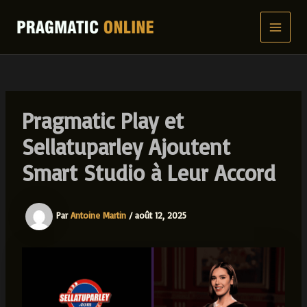
Aller
au
MAIN
contenu
MENU
Pragmatic Play et
Sellatuparley Ajoutent
Smart Studio à Leur Accord
Par
Antoine Martin
/
août 12, 2025