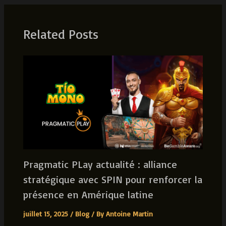
Related Posts
Pragmatic PLay actualité : alliance
stratégique avec SPIN pour renforcer la
présence en Amérique latine
juillet 15, 2025
/
Blog
/ By
Antoine Martin