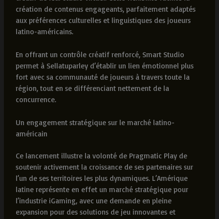
création de contenus engageants, parfaitement adaptés
aux préférences culturelles et linguistiques des joueurs
latino-américains.
En offrant un contrôle créatif renforcé, Smart Studio
permet à Sellatuparley d’établir un lien émotionnel plus
fort avec sa communauté de joueurs à travers toute la
région, tout en se différenciant nettement de la
concurrence.
Un engagement stratégique sur le marché latino-
américain
Ce lancement illustre la volonté de Pragmatic Play de
soutenir activement la croissance de ses partenaires sur
l’un de ses territoires les plus dynamiques. L’Amérique
latine représente en effet un marché stratégique pour
l’industrie iGaming, avec une demande en pleine
expansion pour des solutions de jeu innovantes et