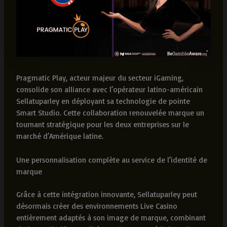
Pragmatic Play, acteur majeur du secteur iGaming,
consolide son alliance avec l’opérateur latino-américain
Sellatuparley en déployant sa technologie de pointe
Smart Studio. Cette collaboration renouvelée marque un
tournant stratégique pour les deux entreprises sur le
marché d’Amérique latine.
Une personnalisation complète au service de l’identité de
marque
Grâce à cette intégration innovante, Sellatuparley peut
désormais créer des environnements Live Casino
entièrement adaptés à son image de marque, combinant