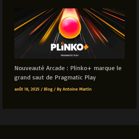
Nouveauté Arcade : Plinko+ marque le
grand saut de Pragmatic Play
août 18, 2025
/
Blog
/ By
Antoine Martin