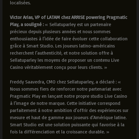
localisées.
Victor Arias, VP of LATAM chez ARRISE powering Pragmatic
Play, a souligné :
« Sellatuparley est un partenaire
précieux depuis plusieurs années et nous sommes
enthousiastes à l’idée de faire évoluer cette collaboration
grâce à Smart Studio. Les joueurs latino-américains
recherchent l’authenticité, et notre solution offre à
Sellatuparley les moyens de proposer un contenu Live
Casino véritablement conçu pour leurs clients. »
Freddy Saavedra, CMO chez Sellatuparley, a déclaré : «
Nous sommes fiers de renforcer notre partenariat avec
Pragmatic Play en lançant notre propre studio Live Casino
à l’image de notre marque. Cette initiative correspond
parfaitement à notre ambition d’offrir des expériences sur
mesure et haut de gamme aux joueurs d’Amérique latine.
Smart Studio est une solution puissante qui favorise à la
fois la différenciation et la croissance durable. »