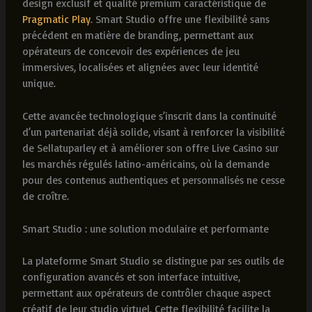
design exclusif et qualité premium caractéristique de
Pragmatic Play
. Smart Studio offre une flexibilité sans
précédent en matière de branding, permettant aux
opérateurs de concevoir des expériences de jeu
immersives, localisées et alignées avec leur identité
unique.
Cette avancée technologique s’inscrit dans la continuité
d’un partenariat déjà solide, visant à renforcer la visibilité
de Sellatuparley et à améliorer son offre Live Casino sur
les marchés régulés latino-américains, où la demande
pour des contenus authentiques et personnalisés ne cesse
de croître.
Smart Studio : une solution modulaire et performante
La plateforme Smart Studio se distingue par ses outils de
configuration avancés et son interface intuitive,
permettant aux opérateurs de contrôler chaque aspect
créatif de leur studio virtuel. Cette flexibilité facilite la