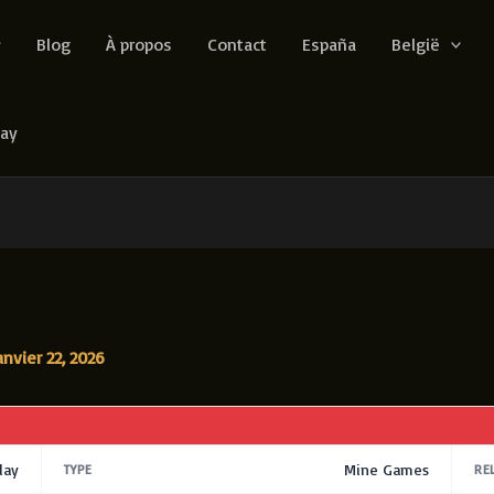
Blog
À propos
Contact
España
België
lay
anvier 22, 2026
lay
Mine Games
TYPE
RE