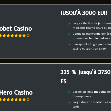
JUSQU'À 3000 EUR 
Large sélection de jeux issu
obet Casino
meilleurs fournisseurs du m
Bonus de bienvenue génére
promotions hebdomadaires a
Pari sportif intégré pour co
casino et sports en direct
325 % Jusqu'à 3750
FS
Hero Casino
Casino en ligne moderne po
francophones
Large choix de machines à s
table