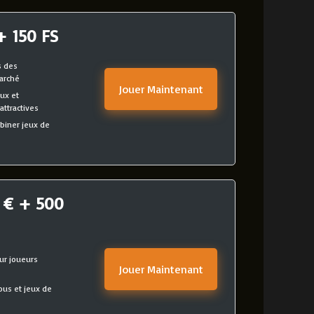
+ 150 FS
s des
arché
Jouer Maintenant
ux et
ttractives
mbiner jeux de
 € + 500
ur joueurs
Jouer Maintenant
ous et jeux de