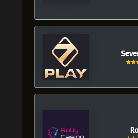
Seve
Ro