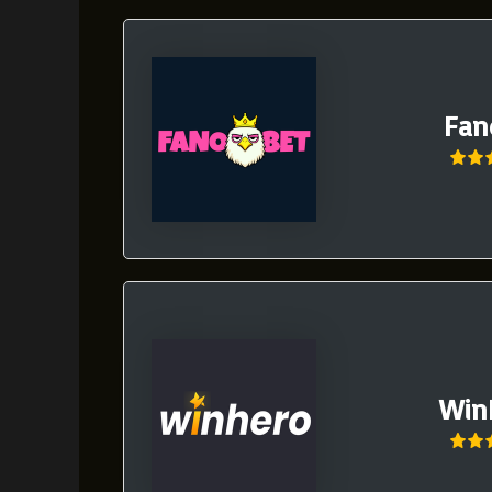
Fan
Win