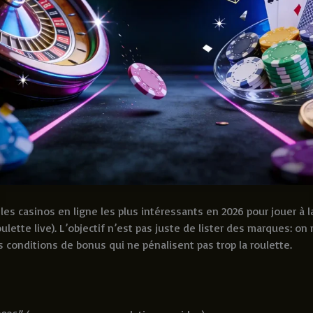
 les casinos en ligne les plus intéressants en 2026 pour jouer à 
ulette live). L’objectif n’est pas juste de lister des marques: o
des conditions de bonus qui ne pénalisent pas trop la roulette.