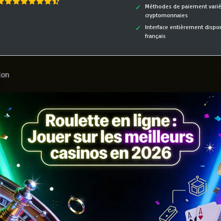
Méthodes de paiement varié
cryptomonnaies
Interface entièrement dispo
français
ion