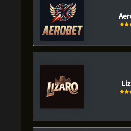
Aer
Li