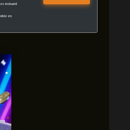
es incluant
nible en